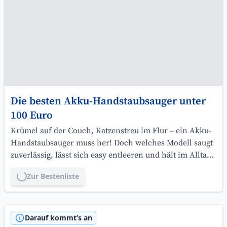
Die besten Akku-Handstaubsauger unter
100 Euro
Krümel auf der Couch, Katzenstreu im Flur – ein Akku-
Handstaubsauger muss her! Doch welches Modell saugt
zuverlässig, lässt sich easy entleeren und hält im Alltag
durch? Wir zeigen dir starke Geräte, die deinen
Zur Bestenliste
Lade...
Geldbeutel schonen und trotzdem überzeugen.
Darauf kommt’s an