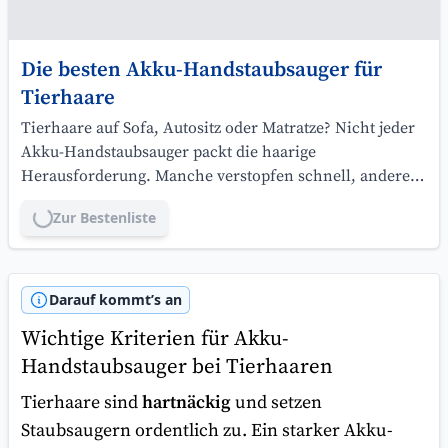
Die besten Akku-Handstaubsauger für
Tierhaare
Tierhaare auf Sofa, Autositz oder Matratze? Nicht jeder
Akku-Handstaubsauger packt die haarige
Herausforderung. Manche verstopfen schnell, andere
meistern selbst hartnäckige Fellknäuel. Welcher Sauger
Zur Bestenliste
Lade...
schafft es in dein Zuhause und welche Ausstattung
brauchst du wirklich?
Darauf kommt’s an
Wichtige Kriterien für Akku-
Handstaubsauger bei Tierhaaren
Tierhaare sind
hartnäckig
und setzen
Staubsaugern ordentlich zu. Ein starker Akku-